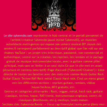
Le site sykenndo.com
représente le hub central et le portail personnel de
l'artiste/créateur Sykenndo (aussi stylisé SykenndO), un musicien
autodidacte multi-genres qui expose son univers musical DIY depuis des
années.Il correspond parfaitement au descriptif global que l'on voit sur ses
chaînes YouTube : un projet très éclectique, passionné, non-commercial et
authentique, centré sur la création, les reprises, les remixes et le partage
gratuit de musique instrumentale/vocale, avec la guitare comme pilier
principal, mais sans se limiter à un seul style.Ce que le site met en avant
(structure et contenu descriptif) :Page d'accueil ("SykenndO Chaines") : Liste
directe de toutes ses facettes avec des mots-clés comme Music Guitar Rock
Guitar Classic Techno RAP Rock métal Classic Hard rock. C'est un menu géant
vers les différentes sections : reprises guitare, remixes, vidéos
house/techno, MP3 gratuits, etc.
Genres et catégories ultra-variés : Rock, reggae, métal, hard rock, guitare
classique, techno, house, RAP/remix, instrumentaux originaux, covers de
classiques (Beethoven, etc.), medleys, beats maison.
Sections clés :Sykenndo Remix → Focus rap/freestyle/remix perso (liens vers