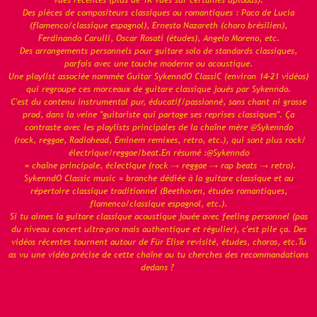
vues récentes (plus de 1K vues sur certaines uploads).
Des pièces de compositeurs classiques ou romantiques : Paco de Lucía
(flamenco/classique espagnol), Ernesto Nazareth (choro brésilien),
Ferdinando Carulli, Oscar Rosati (études), Angelo Moreno, etc.
Des arrangements personnels pour guitare solo de standards classiques,
parfois avec une touche moderne ou acoustique.
Une playlist associée nommée Guitar SykenndO ClassiC (environ 14–21 vidéos)
qui regroupe ces morceaux de guitare classique joués par Sykenndo.
C'est du contenu instrumental pur, éducatif/passionné, sans chant ni grosse
prod, dans la veine "guitariste qui partage ses reprises classiques". Ça
contraste avec les playlists principales de la chaîne mère @Sykenndo
(rock, reggae, Radiohead, Eminem remixes, retro, etc.), qui sont plus rock/
électrique/reggae/beat.En résumé :@Sykenndo
= chaîne principale, éclectique (rock → reggae → rap beats → retro).
SykenndO Classic music = branche dédiée à la guitare classique et au
répertoire classique traditionnel (Beethoven, études romantiques,
flamenco/classique espagnol, etc.).
Si tu aimes la guitare classique acoustique jouée avec feeling personnel (pas
du niveau concert ultra-pro mais authentique et régulier), c'est pile ça. Des
vidéos récentes tournent autour de Für Elise revisité, études, choros, etc.Tu
as vu une vidéo précise de cette chaîne ou tu cherches des recommandations
dedans ?