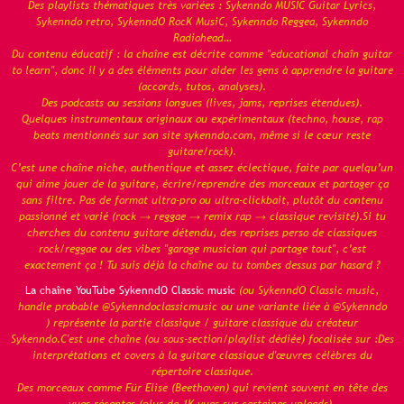
Des playlists thématiques très variées : Sykenndo MUSIC Guitar Lyrics,
Sykenndo retro, SykenndO RocK MusiC, Sykenndo Reggea, Sykenndo
Radiohead…
Du contenu éducatif : la chaîne est décrite comme "educational chaîn guitar
to learn", donc il y a des éléments pour aider les gens à apprendre la guitare
(accords, tutos, analyses).
Des podcasts ou sessions longues (lives, jams, reprises étendues).
Quelques instrumentaux originaux ou expérimentaux (techno, house, rap
beats mentionnés sur son site sykenndo.com, même si le cœur reste
guitare/rock).
C’est une chaîne niche, authentique et assez éclectique, faite par quelqu’un
qui aime jouer de la guitare, écrire/reprendre des morceaux et partager ça
sans filtre. Pas de format ultra-pro ou ultra-clickbait, plutôt du contenu
passionné et varié (rock → reggae → remix rap → classique revisité).Si tu
cherches du contenu guitare détendu, des reprises perso de classiques
rock/reggae ou des vibes "garage musician qui partage tout", c’est
exactement ça ! Tu suis déjà la chaîne ou tu tombes dessus par hasard ?
La chaîne YouTube SykenndO Classic music
(ou SykenndO Classic music,
handle probable @Sykenndoclassicmusic ou une variante liée à @Sykenndo
) représente la partie classique / guitare classique du créateur
Sykenndo.C'est une chaîne (ou sous-section/playlist dédiée) focalisée sur :Des
interprétations et covers à la guitare classique d'œuvres célèbres du
répertoire classique.
Des morceaux comme Für Elise (Beethoven) qui revient souvent en tête des