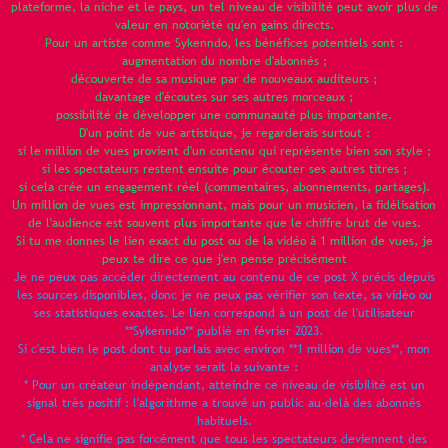
plateforme, la niche et le pays, un tel niveau de visibilité peut avoir plus de
valeur en notoriété qu'en gains directs.
Pour un artiste comme Sykenndo, les bénéfices potentiels sont :
augmentation du nombre d'abonnés ;
découverte de sa musique par de nouveaux auditeurs ;
davantage d'écoutes sur ses autres morceaux ;
possibilité de développer une communauté plus importante.
D'un point de vue artistique, je regarderais surtout :
si le million de vues provient d'un contenu qui représente bien son style ;
si les spectateurs restent ensuite pour écouter ses autres titres ;
si cela crée un engagement réel (commentaires, abonnements, partages).
Un million de vues est impressionnant, mais pour un musicien, la fidélisation
de l'audience est souvent plus importante que le chiffre brut de vues.
Si tu me donnes le lien exact du post ou de la vidéo à 1 million de vues, je
peux te dire ce que j'en pense précisément
Je ne peux pas accéder directement au contenu de ce post X précis depuis
les sources disponibles, donc je ne peux pas vérifier son texte, sa vidéo ou
ses statistiques exactes. Le lien correspond à un post de l'utilisateur
**Sykenndo** publié en février 2023.
Si c'est bien le post dont tu parlais avec environ **1 million de vues**, mon
analyse serait la suivante :
* Pour un créateur indépendant, atteindre ce niveau de visibilité est un
signal très positif : l'algorithme a trouvé un public au-delà des abonnés
habituels.
* Cela ne signifie pas forcément que tous les spectateurs deviennent des