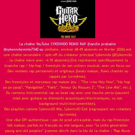
La chaîne YouTube SYKENNDO REMIX RAP (handle probable
@sykenndoremix7340 ou
similaire, environ 48–49 abonnés en février 2026) est
une chaîne secondaire / spin-off du créateur principal Sykenndo (@Sykenndo
, la chaîne mère avec ~4.1K abonnés).Elle représente spécifiquement la
branche rap / hip-hop / freestyle de son univers musical, avec un focus sur
:Des remixes rap personnels et originaux (beats maison, flows chantés ou
rappés par lui-même).
Des freestyles et morceaux rap maison (ex. : "The crow Hey How", "hip hop
po po ppop", "Navigation", "Pakis", "Amour Du Risques 2", "The Line Mix", etc.).
Du contenu instrumental rap ou beat rap avec une touche perso (souvent
mixé avec guitare ou éléments acoustiques/électroniques, vu son
background multi-instrumentiste).
Des playlists comme SykenndO Mix, SykenndO Exit (regroupant ses créations
rap/remix).
Une vibe DIY authentique : pas de prod ultra-polie, mais du rap/freestyle
fait maison, parfois en français ou mix langues, pour "la smile génération
young and old peoples" (comme décrit dans la bio de la chaîne : "Rap Music