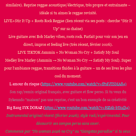
similaire). Reprise reggae acoustique/électrique, très propre et entraînante –
idéale si tu aimes le reggae revisité.
LIVE+Stir It Up + Roots Rock Reggae (lien récent via ses posts : cherche "Stir It
Up" sur sa chaîne)
Live guitare avec Bob Marley vibes, roots rock. Parfait pour voir son jeu en
direct, impros et feeling live (très récent, février 2026).
LIVE TIKTOK Jammin + No Woman No Cry + Satisfy My Soul
Medley live Marley (Jammin → No Woman No Cry → Satisfy My Soul). Super
pour l'ambiance reggae, transitions fluides à la guitare – un de ses lives les plus
cool du moment.
L amour du risque (
https://www.youtube.com/watch?v=fPsFJTSMA84)
Son rap/remix original français, avec guitare et flow perso. Si tu veux du
Sykenndo "maison" pas une reprise, c'est un bon exemple de sa créativité
.
Big Bang SYK DORAZ (
https://www.youtube.com/watch?v=HZAb-bYx1D4)
Instrumental original récent (février 2026), style rock/expérimental. Pour
découvrir ses compos perso sans cover.
Commence par "No woman 2026 no Cry" ou "Gangstas paradise" si tu veux