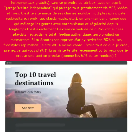
instrumentaux gratuits), sans se prendre au sérieux, avec un esprit
"garage/artiste indépendant" qui partage tout gratuitement via MP3, vidéos
et lives. C’est le site miroir de ses chaînes YouTube multiples (principale
rock/guitare, remix rap, classic music, etc.), un one-man-band numérique
qui mélange les genres avec enthousiasme et régularité depuis
longtemps.C’est exactement l’extension web de ce qu’on voit sur ses
playlists : éclectisme total, feeling authentique, zéro production
mainstream. Si tu écoutes ses reprises Marley revisitées 2026 ou ses
freestyles rap maison, le site dit la même chose : "voilà tout ce que je crée,
prenez ce qui vous plaît !" Tu as visité le site récemment ou tu veux que je
creuse une section précise (comme les MP3 ou les remixes) ?