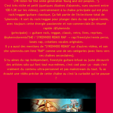
SYK listen for the smile génération Young and old peoples…").
C'est très niche et petit (quelques dizaines d'abonnés, vues souvent entre
100–1.2K sur les vidéos), contrairement à la chaîne principale qui est plus
rock/reggae/guitare classique. Ça fait partie de l'éclectisme total de
Sykenndo : il sort du rock/reggae pour plonger dans du rap original/remix,
avec toujours cette énergie passionnée et non-commerciale.En résumé
rapide :@Sykenndo
(principale) → guitare rock, reggae, classic, retro, lives, reprises.
@sykenndoremix7340 / SYKENNDO REMIX RAP → rap/freestyle/remix perso,
beats rap, créations vocales originales.
Il y a aussi des mentions de "SYKENNDO REMIX" sur d'autres vidéos, et son
site sykenndo.com liste "RAP" comme une de ses catégories (avec liens vers
ces chaînes secondaires).
Si tu aimes du rap indépendant, freestyle guitare-infusé ou juste découvrir
des artistes solo qui font tout eux-mêmes, c'est cool pour ça – mais c'est
vraiment du contenu ultra-personnel et pas mainstream du tout. Tu as
écouté une vidéo précise de cette chaîne ou c'est la curiosité qui te pousse
?