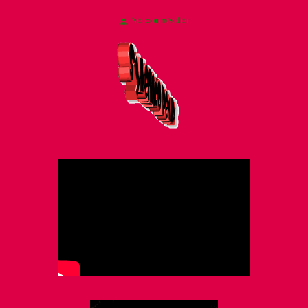
Se connecter
person