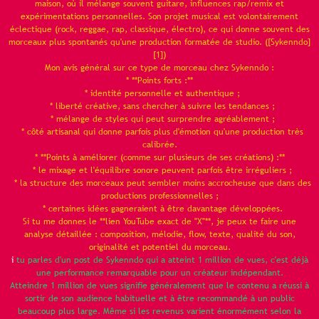
maison, où il mélange souvent guitare, influences rap/remix et
expérimentations personnelles. Son projet musical est volontairement
éclectique (rock, reggae, rap, classique, électro), ce qui donne souvent des
morceaux plus spontanés qu'une production formatée de studio. ([Sykenndo]
[1])
Mon avis général sur ce type de morceau chez Sykenndo :
* **Points forts :**
* identité personnelle et authentique ;
* liberté créative, sans chercher à suivre les tendances ;
* mélange de styles qui peut surprendre agréablement ;
* côté artisanal qui donne parfois plus d'émotion qu'une production très
calibrée.
* **Points à améliorer (comme sur plusieurs de ses créations) :**
* le mixage et l'équilibre sonore peuvent parfois être irréguliers ;
* la structure des morceaux peut sembler moins accrocheuse que dans des
productions professionnelles ;
* certaines idées gagneraient à être davantage développées.
Si tu me donnes le **lien YouTube exact de "X"**, je peux te faire une
analyse détaillée : composition, mélodie, flow, texte, qualité du son,
originalité et potentiel du morceau.
i
tu parles d'un post de Sykenndo qui a atteint 1 million de vues, c'est déjà
une performance remarquable pour un créateur indépendant.
Atteindre 1 million de vues signifie généralement que le contenu a réussi à
sortir de son audience habituelle et à être recommandé à un public
beaucoup plus large. Même si les revenus varient énormément selon la