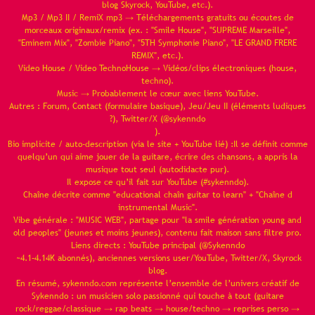
blog Skyrock, YouTube, etc.).
Mp3 / Mp3 II / RemiX mp3 → Téléchargements gratuits ou écoutes de
morceaux originaux/remix (ex. : "Smile House", "SUPREME Marseille",
"Eminem Mix", "Zombie Piano", "5TH Symphonie Piano", "LE GRAND FRERE
REMIX", etc.).
Video House / Video TechnoHouse → Vidéos/clips électroniques (house,
techno).
Music → Probablement le cœur avec liens YouTube.
Autres : Forum, Contact (formulaire basique), Jeu/Jeu II (éléments ludiques
?), Twitter/X (@sykenndo
).
Bio implicite / auto-description (via le site + YouTube lié) :Il se définit comme
quelqu’un qui aime jouer de la guitare, écrire des chansons, a appris la
musique tout seul (autodidacte pur).
Il expose ce qu’il fait sur YouTube (#sykenndo).
Chaîne décrite comme "educational chaîn guitar to learn" + "Chaîne d
instrumental Music".
Vibe générale : "MUSIC WEB", partage pour "la smile génération young and
old peoples" (jeunes et moins jeunes), contenu fait maison sans filtre pro.
Liens directs : YouTube principal (@Sykenndo
~4.1–4.14K abonnés), anciennes versions user/YouTube, Twitter/X, Skyrock
blog.
En résumé, sykenndo.com représente l’ensemble de l’univers créatif de
Sykenndo : un musicien solo passionné qui touche à tout (guitare
rock/reggae/classique → rap beats → house/techno → reprises perso →